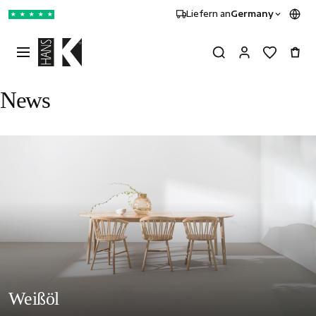
Liefern an
Germany
★
★
★
★
★
News
Weißöl