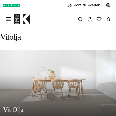
Skicka till
Sweden
★
★
★
★
★
Vitolja
Vit Olja