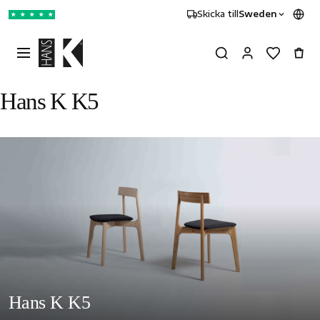
Skicka till
Sweden
★
★
★
★
★
Hans K K5
Hans K K5