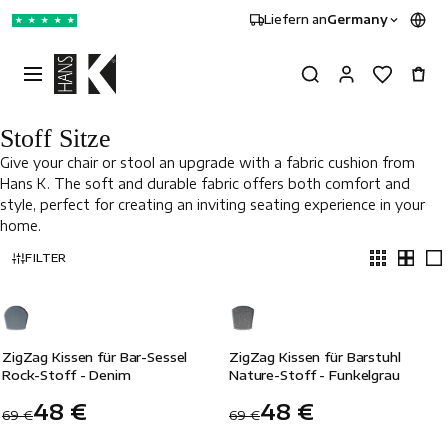
Liefern an
Germany
★
★
★
★
★
Stoff Sitze
Give your chair or stool an upgrade with a fabric cushion from
Hans K. The soft and durable fabric offers both comfort and
style, perfect for creating an inviting seating experience in your
home.
FILTER
-30%
-30%
ZigZag Kissen für Bar-Sessel
ZigZag Kissen für Barstuhl
Rock-Stoff - Denim
Nature-Stoff - Funkelgrau
48 €
48 €
69 €
69 €