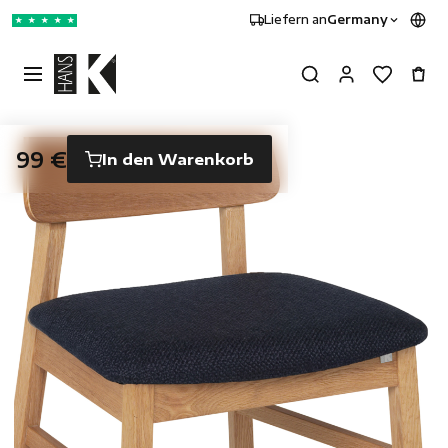
Liefern an
Germany
★
★
★
★
★
99 €
In den Warenkorb