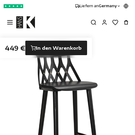
Liefern an
Germany
★
★
★
★
★
449 €
In den Warenkorb