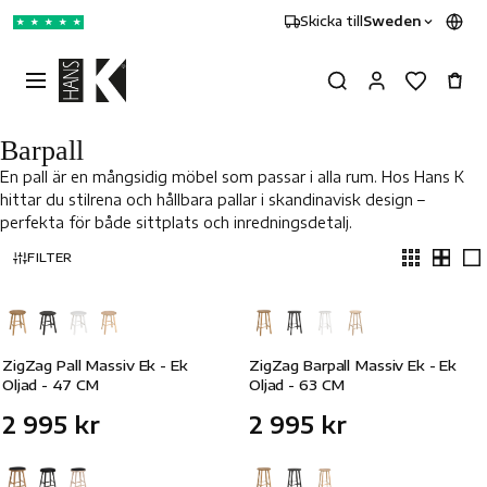
Skicka till
Sweden
★
★
★
★
★
Barpall
En pall är en mångsidig möbel som passar i alla rum. Hos Hans K
hittar du stilrena och hållbara pallar i skandinavisk design –
perfekta för både sittplats och inredningsdetalj.
FILTER
ZigZag Pall Massiv Ek - Ek
ZigZag Barpall Massiv Ek - Ek
Oljad - 47 CM
Oljad - 63 CM
2 995 kr
2 995 kr