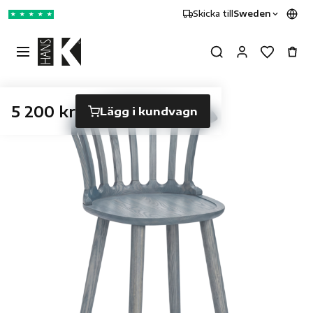
Skicka till
Sweden
★
★
★
★
★
5 200 kr
Lägg i kundvagn