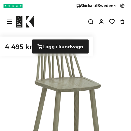
Skicka till
Sweden
★
★
★
★
★
4 495 kr
Lägg i kundvagn