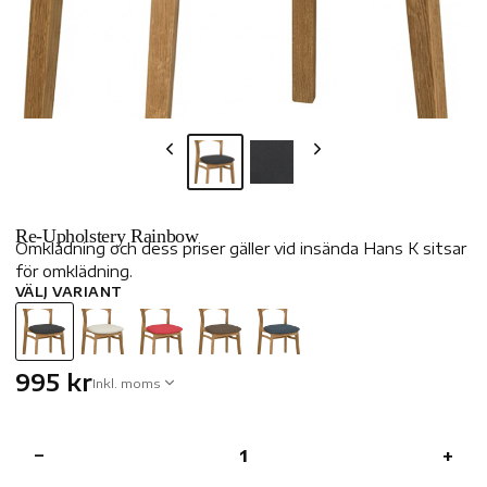
Re-Upholstery Rainbow
Omklädning och dess priser gäller vid insända Hans K sitsar
för omklädning.
VÄLJ VARIANT
995 kr
Inkl. moms
−
+