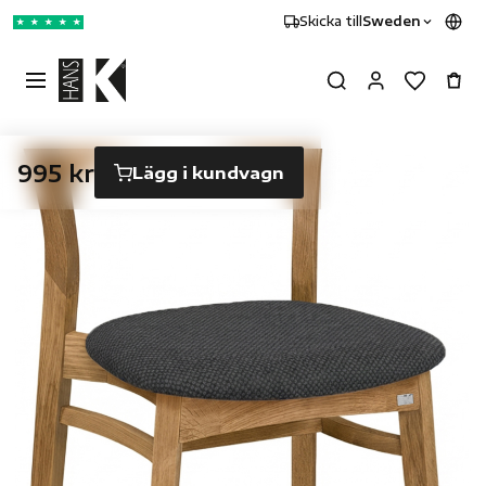
Skicka till
Sweden
★
★
★
★
★
995 kr
Lägg i kundvagn