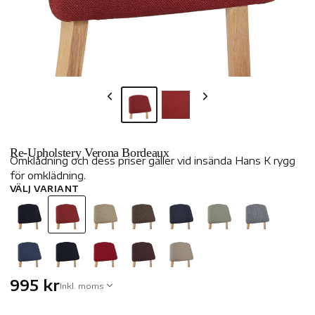
Re-Upholstery Verona Bordeaux
Omklädning och dess priser gäller vid insända Hans K rygg
för omklädning.
VÄLJ VARIANT
995 kr
Inkl. moms