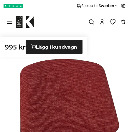
Skicka till
Sweden
★
★
★
★
★
995 kr
Lägg i kundvagn