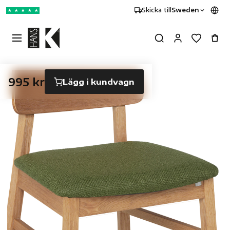
Skicka till
Sweden
★
★
★
★
★
995 kr
Lägg i kundvagn