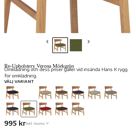
Re-Upholstery Verona Mörkgrön
Omklädning och dess priser gäller vid insända Hans K rygg
för omklädning.
VÄLJ VARIANT
995 kr
Inkl. moms