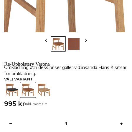
Re-Upholstery Verona
Omklädning och dess priser gäller vid insända Hans K sitsar
för omklädning.
VÄLJ VARIANT
995 kr
Inkl. moms
−
+