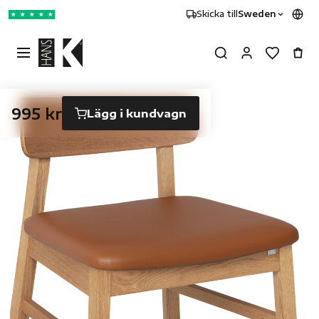
Skicka till
Sweden
★
★
★
★
★
995 kr
Lägg i kundvagn