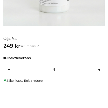
Olja Vit
249 kr
Inkl. moms
Direktleverans
−
+
Säker kassa
·
Enkla returer