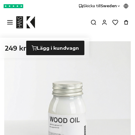
Skicka till
Sweden
★
★
★
★
★
249 kr
Lägg i kundvagn