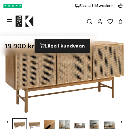
Skicka till
Sweden
★
★
★
★
★
19 900 kr
Lägg i kundvagn