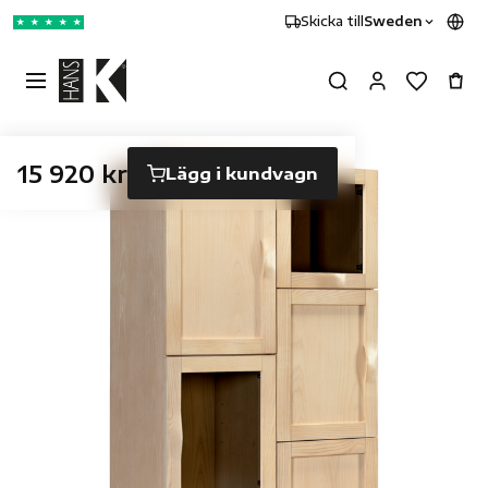
Skicka till
Sweden
★
★
★
★
★
15 920 kr
Lägg i kundvagn