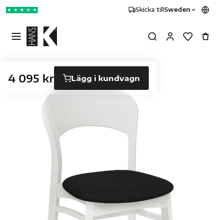
Skicka till
Sweden
★
★
★
★
★
4 095 kr
Lägg i kundvagn