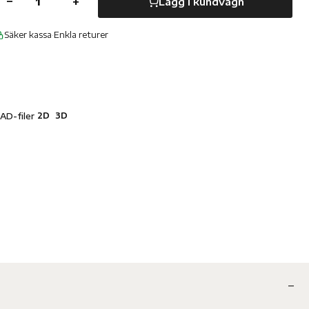
−
+
Lägg i kundvagn
Säker kassa
·
Enkla returer
2D
3D
AD-filer