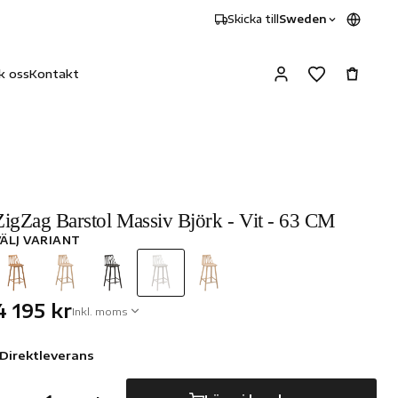
Skicka till
Sweden
k oss
Kontakt
ZigZag Barstol Massiv Björk - Vit - 63 CM
VÄLJ VARIANT
4 195 kr
Inkl. moms
Direktleverans