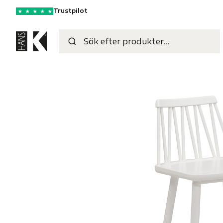
Trustpilot
★
★
★
★
★