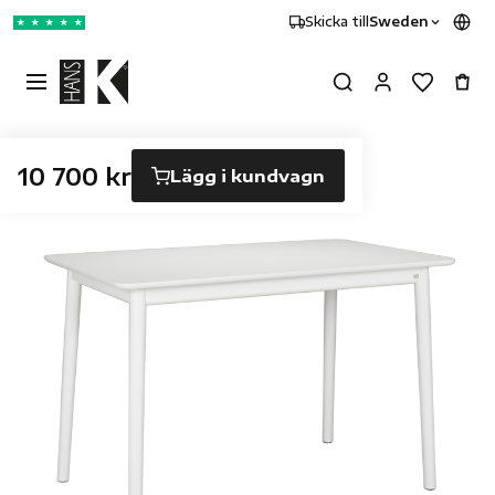
Skicka till
Sweden
★
★
★
★
★
10 700 kr
Lägg i kundvagn