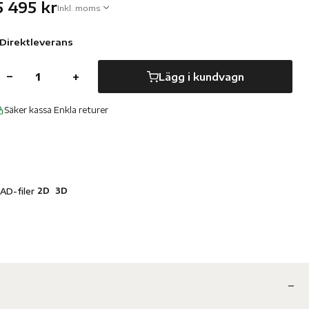
5 495 kr
Inkl. moms
Direktleverans
−
+
Lägg i kundvagn
Säker kassa
·
Enkla returer
2D
3D
AD-filer