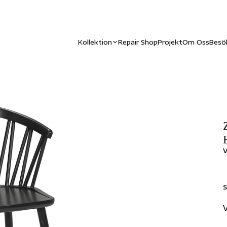
Kollektion
Repair Shop
Projekt
Om Oss
Besö
V