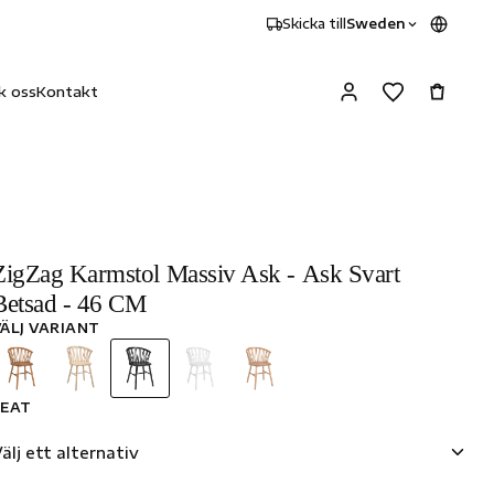
Skicka till
Sweden
k oss
Kontakt
ZigZag Karmstol Massiv Ask - Ask Svart
Betsad - 46 CM
VÄLJ VARIANT
SEAT
älj ett alternativ