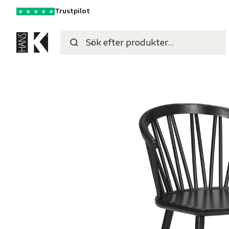
Trustpilot
★
★
★
★
★