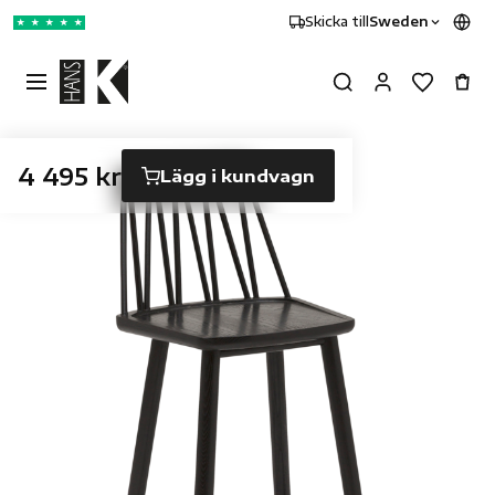
Skicka till
Sweden
★
★
★
★
★
4 495 kr
Lägg i kundvagn