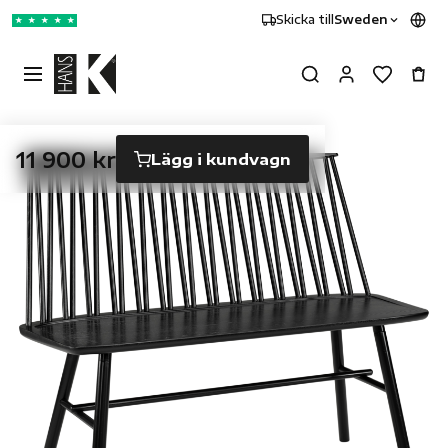
Skicka till
Sweden
★
★
★
★
★
11 900 kr
Lägg i kundvagn