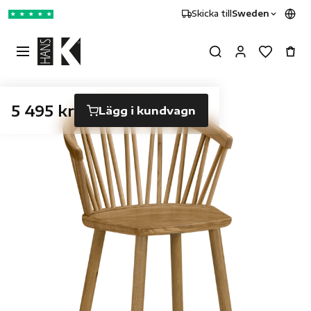
Skicka till
Sweden
★
★
★
★
★
5 495 kr
Lägg i kundvagn