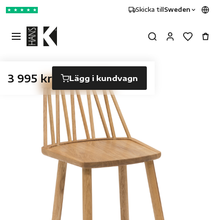
Skicka till
Sweden
★
★
★
★
★
3 995 kr
Lägg i kundvagn