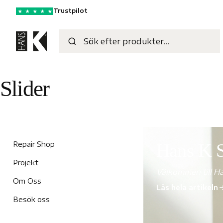
Trustpilot
★
★
★
★
★
Slider
Repair Shop
Hans K 
Projekt
Välkommen till 
Om Oss
Läs hela artikeln
Besök oss