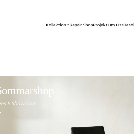
Kollektion
Repair Shop
Projekt
Om Oss
Besö
Sommarshop
Hans K Showroom