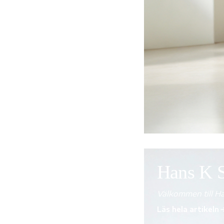
Hans K 
Välkommen till 
Läs hela artikeln