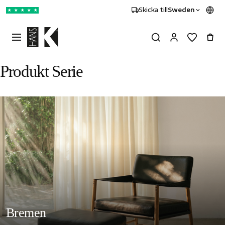
Skicka till
Sweden
★
★
★
★
★
Produkt Serie
Bremen