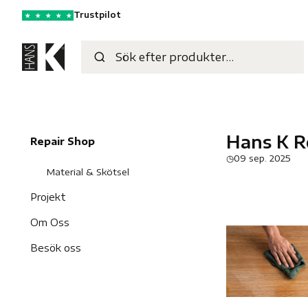
Trustpilot
★
★
★
★
★
Hans K R
Repair Shop
◷
09 sep. 2025
Material & Skötsel
Projekt
Om Oss
Besök oss