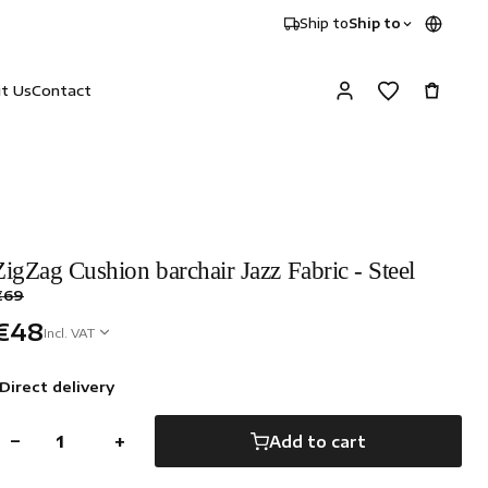
Ship to
Ship to
it Us
Contact
ZigZag Cushion barchair Jazz Fabric - Steel
€69
€48
Incl. VAT
Direct delivery
−
+
Add to cart