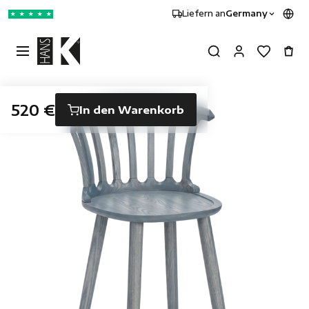
Liefern an
Germany
★
★
★
★
★
520 €
In den Warenkorb