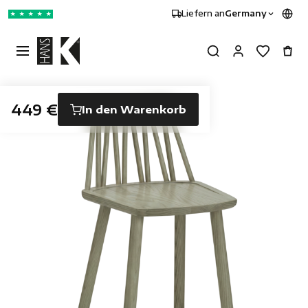
Liefern an
Germany
★
★
★
★
★
449 €
In den Warenkorb