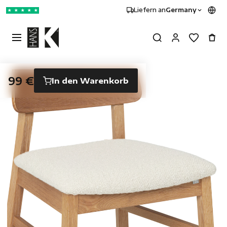
Liefern an
Germany
★
★
★
★
★
99 €
In den Warenkorb