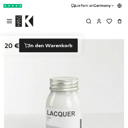
Liefern an
Germany
★
★
★
★
★
20 €
In den Warenkorb