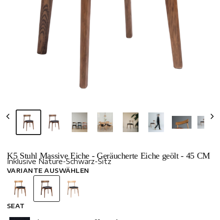
K5 Stuhl Massive Eiche - Geräucherte Eiche geölt - 45 CM
Inklusive Nature-Schwarz-Sitz
VARIANTE AUSWÄHLEN
SEAT