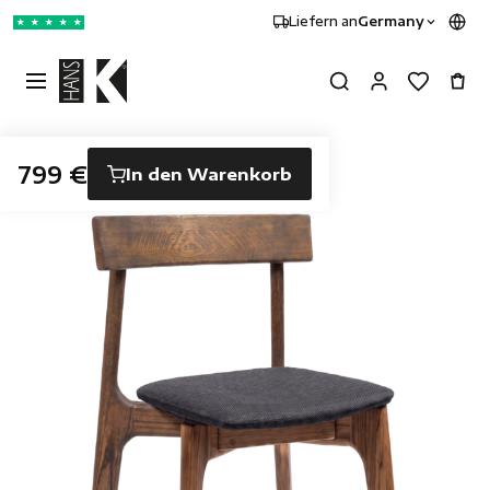
Liefern an
Germany
★
★
★
★
★
799 €
In den Warenkorb