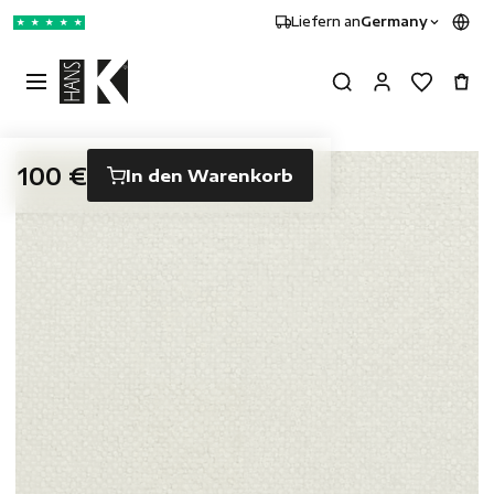
Liefern an
Germany
★
★
★
★
★
100 €
In den Warenkorb