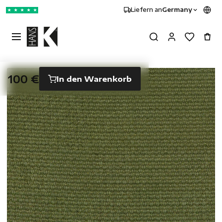
Liefern an
Germany
★
★
★
★
★
100 €
In den Warenkorb