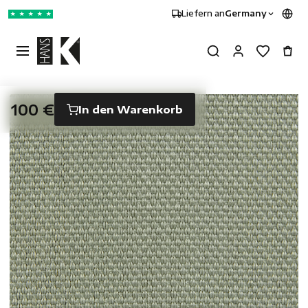
Liefern an
Germany
★
★
★
★
★
100 €
In den Warenkorb