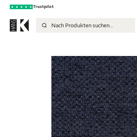
Trustpilot
★
★
★
★
★