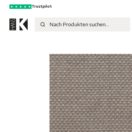
Trustpilot
★
★
★
★
★