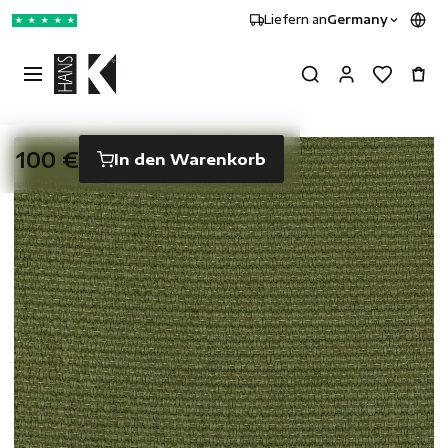
Liefern an
Germany
★
★
★
★
★
100 €
In den Warenkorb