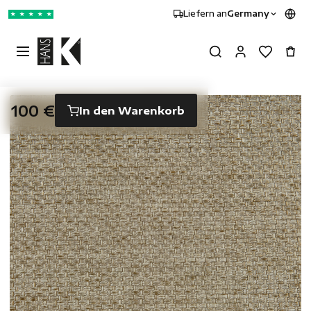
Liefern an
Germany
★
★
★
★
★
100 €
In den Warenkorb