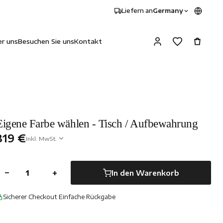
Liefern an
Germany
r uns
Besuchen Sie uns
Kontakt
Eigene Farbe wählen - Tisch / Aufbewahrung
319 €
Inkl. MwSt.
−
+
In den Warenkorb
Sicherer Checkout
·
Einfache Rückgabe