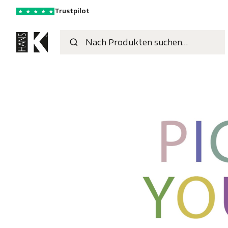
Trustpilot
★
★
★
★
★