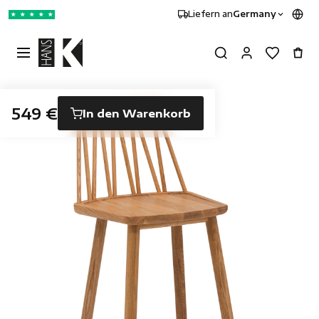
Liefern an
Germany
★
★
★
★
★
549 €
In den Warenkorb