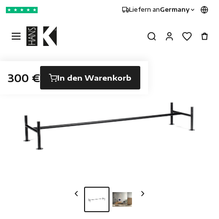
Liefern an
Germany
★
★
★
★
★
300 €
In den Warenkorb