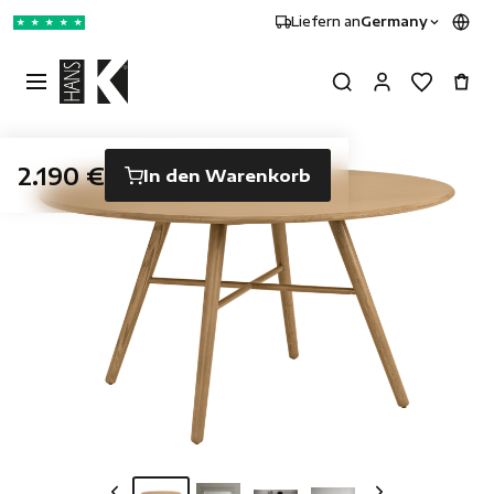
Liefern an
Germany
★
★
★
★
★
2.190 €
In den Warenkorb