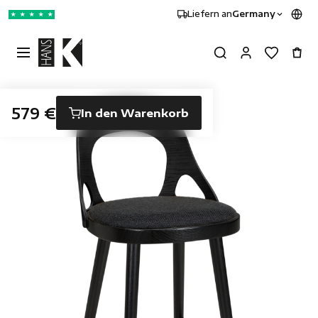
Liefern an
Germany
★
★
★
★
★
579 €
In den Warenkorb