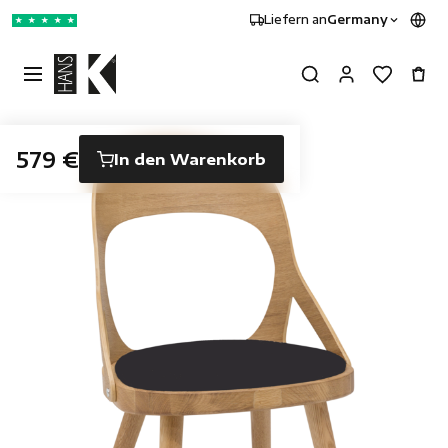
Liefern an
Germany
★
★
★
★
★
579 €
In den Warenkorb