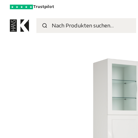
Trustpilot
★
★
★
★
★