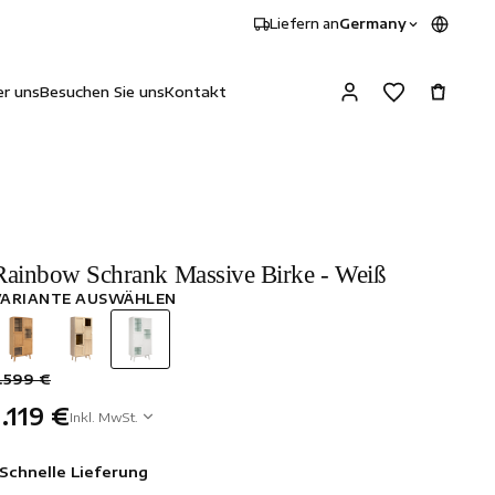
Liefern an
Germany
r uns
Besuchen Sie uns
Kontakt
Rainbow Schrank Massive Birke - Weiß
VARIANTE AUSWÄHLEN
.599 €
1.119 €
Inkl. MwSt.
Schnelle Lieferung