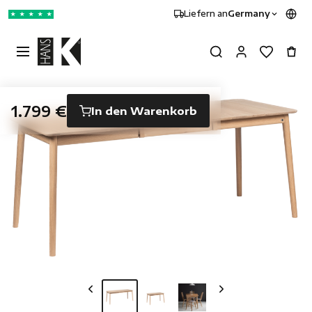
Liefern an
Germany
★
★
★
★
★
1.799 €
In den Warenkorb