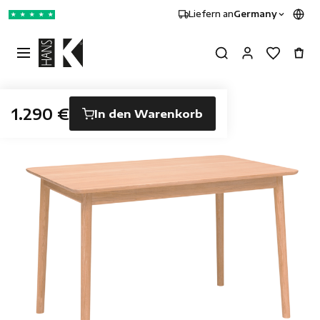
Liefern an
Germany
★
★
★
★
★
1.290 €
In den Warenkorb