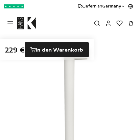
Liefern an
Germany
★
★
★
★
★
229 €
In den Warenkorb